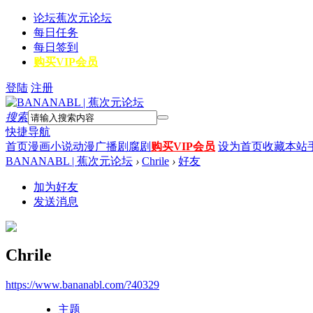
论坛
蕉次元论坛
每日任务
每日签到
购买VIP会员
登陆
注册
搜索
快捷导航
首页
漫画
小说
动漫
广播剧
腐剧
购买VIP会员
设为首页
收藏本站
BANANABL | 蕉次元论坛
›
Chrile
›
好友
加为好友
发送消息
Chrile
https://www.bananabl.com/?40329
主题