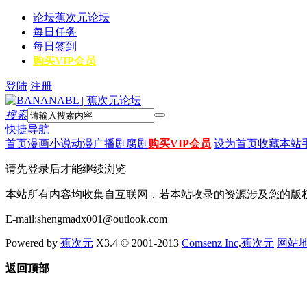
论坛
蕉次元论坛
每日任务
每日签到
购买VIP会员
登陆
注册
搜索
快捷导航
首页
漫画
小说
动漫
广播剧
腐剧
购买VIP会员
设为首页
收藏本站
请先登录后才能继续浏览
本站所有内容均收集自互联网，若本站收录的资源涉及您的版
E-mail:shengmadx001@outlook.com
Powered by
蕉次元
X3.4 © 2001-2013
Comsenz Inc
.
蕉次元
网站
返回顶部