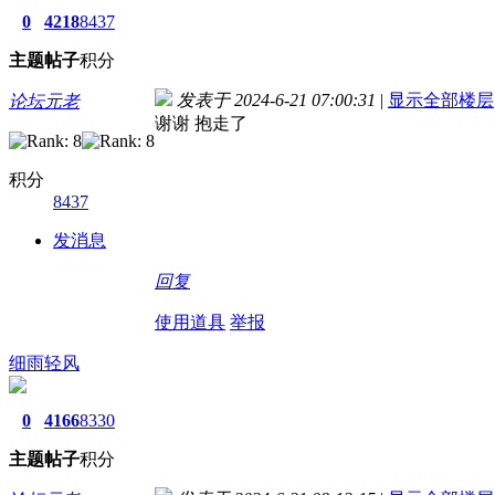
0
4218
8437
主题
帖子
积分
发表于 2024-6-21 07:00:31
|
显示全部楼层
论坛元老
谢谢 抱走了
积分
8437
发消息
回复
使用道具
举报
细雨轻风
0
4166
8330
主题
帖子
积分