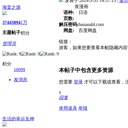
发表于 2024-3-31 14:57:13
|
显
发漫画
海棠之源
语种:
日语
页数:
3744
3894
1万
解压密码:
bananabl.com
网盘:
百度网盘
主题
帖子
积分
链接：
管理员
游客，如果您要查看本帖隐藏内容
积分
本帖子中包含更多资源
10099
发消息
您需要
登录
才可以下载或查看，
x
回复
使用道具
举报
生活的幸运女神