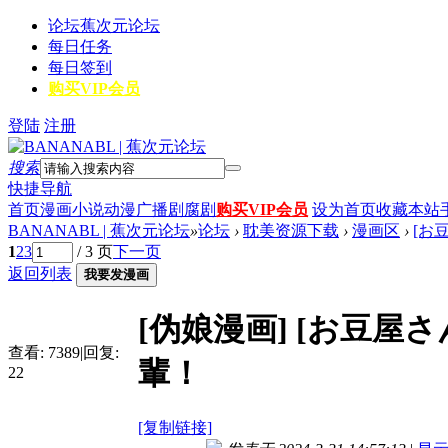
论坛
蕉次元论坛
每日任务
每日签到
购买VIP会员
登陆
注册
搜索
快捷导航
首页
漫画
小说
动漫
广播剧
腐剧
购买VIP会员
设为首页
收藏本站
BANANABL | 蕉次元论坛
»
论坛
›
耽美资源下载
›
漫画区
›
[お
1
2
3
/ 3 页
下一页
返回列表
我要发漫画
[伪娘漫画]
[お豆屋さ
查看:
7389
|
回复:
輩！
22
[复制链接]