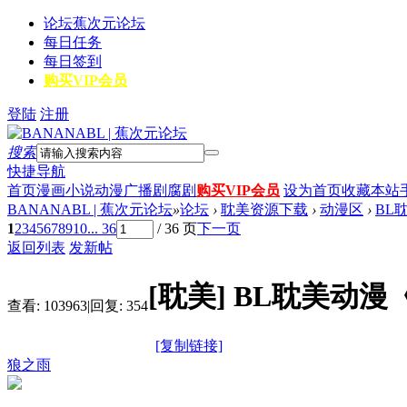
论坛
蕉次元论坛
每日任务
每日签到
购买VIP会员
登陆
注册
搜索
快捷导航
首页
漫画
小说
动漫
广播剧
腐剧
购买VIP会员
设为首页
收藏本站
BANANABL | 蕉次元论坛
»
论坛
›
耽美资源下载
›
动漫区
›
BL
1
2
3
4
5
6
7
8
9
10
... 36
/ 36 页
下一页
返回列表
发新帖
[耽美]
BL耽美动漫
查看:
103963
|
回复:
354
[复制链接]
狼之雨