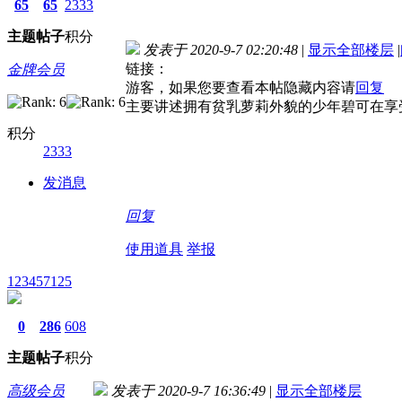
65
65
2333
主题
帖子
积分
发表于 2020-9-7 02:20:48
|
显示全部楼层
|
链接：
金牌会员
游客，如果您要查看本帖隐藏内容请
回复
主要讲述拥有贫乳萝莉外貌的少年碧可在享
积分
2333
发消息
回复
使用道具
举报
123457125
0
286
608
主题
帖子
积分
高级会员
发表于 2020-9-7 16:36:49
|
显示全部楼层