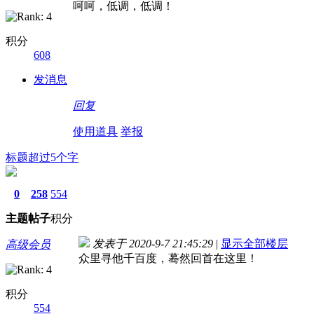
呵呵，低调，低调！
积分
608
发消息
回复
使用道具
举报
标题超过5个字
0
258
554
主题
帖子
积分
发表于 2020-9-7 21:45:29
|
显示全部楼层
高级会员
众里寻他千百度，蓦然回首在这里！
积分
554