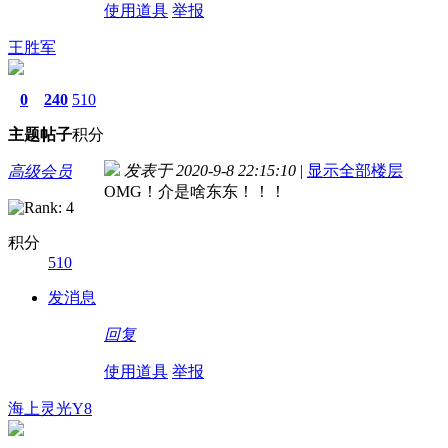
使用道具
举报
王胜军
0
240
510
主题
帖子
积分
发表于 2020-9-8 22:15:10
|
显示全部楼层
高级会员
OMG！介是啥东东！！！
积分
510
发消息
回复
使用道具
举报
海上灵光Y8